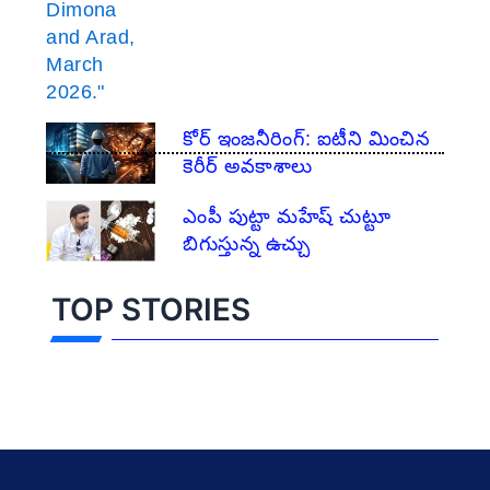
​కోర్ ఇంజనీరింగ్: ఐటీని మించిన
కెరీర్ అవకాశాలు
ఎంపీ పుట్టా మహేష్ చుట్టూ
బిగుస్తున్న ఉచ్చు
TOP STORIES