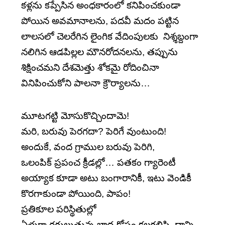
కళ్లను కప్పేసిన అంధకారంలో కనిపించకుండా
పోయిన అవమానాలను, పదవీ మదం పట్టిన
లాలసలో చెలరేగిన లైంగిక వేదింపులకు నిశ్శబ్దంగా
నలిగిన ఆడపిల్లల మౌనరోదనలను, తప్పును
శిక్షించమని దేశమెత్తు శోకమై రోదించినా
వినిపించుకోని పాలనా క్రౌర్యాలను…
మూటగట్టి మోసుకొచ్చిందామె!
మరి, బరువు పెరగదా? పెరిగే వుంటుంది!
అందుకే, వంద గ్రాముల బరువు పెరిగి,
ఒలంపిక్ ప్రపంచ క్రీడల్లో… పతకం గ్యారెంటీ
అయ్యాక కూడా అటు బంగారానికీ, ఇటు వెండికీ
కొరగాకుండా పోయింది, పాపం!
ప్రతికూల పరిస్థితుల్లో
ఏళ్లుగా రగులుతున్న బాధ-కోపం కలగలిపి, దాన్ని