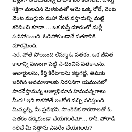
శక్తిగా మలచిన మెళకువతో ఆమె ఒక్క రోజే, వెంట
వెంట ముగ్గురు మహా మేటి వస్తాదుల్ని మట్టి
కరిపించి కూడా…. ఒక కుస్తీ దూరంలో మళ్లీ
పడిపోయింది. ఓడిపోకుండానే పతకానికి
దూరమైంది.
సరే, పోతే పోయింది లేమ్మా ఓ పతకం, ఒక జీవిత
కాలాన్ని పణంగా పెట్టి సాధించిన పతకాలను,
అవార్డులను, కీర్తి కిరీటాలను కట్టగట్టి, తమకు
జరిగిన అవమానాలకు నిరసనగా యమునలో
పారవేస్తామన్న ఆత్మాభిమాన హిమవన్నగాలు
మీరు! ఇది కాకపోతే ఇంకోటి వచ్చి వరిస్తుంది
మిమ్మల్ని, మీ ప్రతిభని. సాంకేతిక కారణాలతో ఓ
పతకం దక్కకుండా చేయగలరేమో… కానీ, పోరాడి
గెలిచే మీ సత్తాను ఎవరేం చేయగలరు?