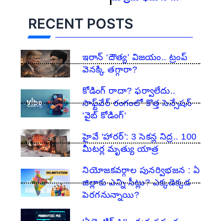
RECENT POSTS
ఇరాన్ ‘దౌత్య’ విజయం.. ట్రంప్
వెనక్కి తగ్గారా?
కోడింగ్ రాదా? ఫర్వాలేదు..
సాఫ్ట్‌వేర్ రంగంలో కొత్త సెన్సేషన్
'వైబ్ కోడింగ్'
హైవే 'హారర్': 3 సెకన్ల నిద్ర.. 100
మీటర్ల మృత్యు యాత్ర
నియోజకవర్గాల పునర్విభజన : ఏ
జిల్లాకు ఎన్ని సీట్లు? ఎక్కడెక్కడ
పెరగనున్నాయి?