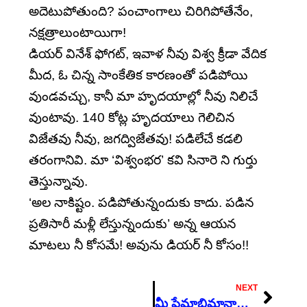
అదెటుపోతుంది? పంచాంగాలు చిరిగిపోతేనేం,
నక్షత్రాలుంటాయిగా!
డియర్ వినేశ్ ఫోగట్, ఇవాళ నీవు విశ్వ క్రీడా వేదిక
మీద, ఓ చిన్న సాంకేతిక కారణంతో పడిపోయి
వుండవచ్చు, కానీ మా హృదయాల్లో నీవు నిలిచే
వుంటావు. 140 కోట్ల హృదయాలు గెలిచిన
విజేతవు నీవు, జగద్విజేతవు! పడిలేచే కడలి
తరంగానివి. మా ‘విశ్వంభర’ కవి సినారె ని గుర్తు
తెస్తున్నావు.
‘అల నాకిష్టం. పడిపోతున్నందుకు కాదు. పడిన
ప్రతిసారీ మళ్లీ లేస్తున్నందుకు’ అన్న ఆయన
మాటలు నీ కోసమే! అవును డియర్ నీ కోసం!!
Next
NEXT
మీ ప్రేమాభిమానాలు వెయ్యి బంగారు పతకాల కంటే ఎక్కువ