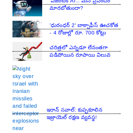
'ఏజెంటిక్ AI'.. మన ప్రపంచం
మారబోతుందా?
'ధురంధర్ 2' బాక్సాఫీస్ ఊచకోత
- 4 రోజుల్లో రూ. 700 కోట్లు
చరిత్రలో ఎన్నడూ లేనంతగా
పడిపోయిన రూపాయి విలువ
ఇరాన్ సవాల్: కుప్పకూలిన
ఇజ్రాయెల్ రక్షణ వ్యవస్థ!