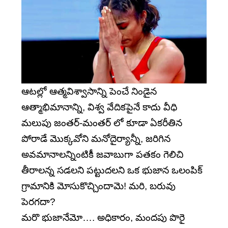
ఆటల్లో ఆత్మవిశ్వాసాన్ని పెంచే నిండైన
ఆత్మాభిమానాన్ని, విశ్వ వేదికపైనే కాదు వీధి
మలుపు జంతర్-మంతర్ లో కూడా ఏకరీతిన
పోరాడే మొక్కవోని మనోదైర్యాన్నీ, జరిగిన
అవమానాలన్నింటికీ జవాబుగా పతకం గెలిచి
తీరాలన్న సడలని పట్టుదలని ఒక భుజాన ఒలంపిక్
గ్రామానికి మోసుకొచ్చిందామె! మరి, బరువు
పెరగదా?
మరొ భుజానేమో…. అధికారం, మందపు పొరై