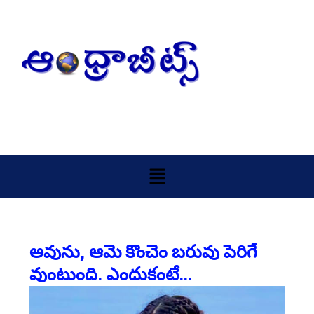
Skip
to
content
Menu
అవును, ఆమె కొంచెం బరువు పెరిగే
వుంటుంది. ఎందుకంటే…