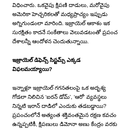
విధించారు. ఒకవైపు క్షిపణి దాడులు, మరోవైపు
అమెరికా హెచ్చరికలతో మధ్యప్రాచ్యం ఇప్పుడు
అగ్నిగుండంలా మారింది. ఇజ్రాయెల్ ఆకాశం ఇక
సురక్షితం కాదనే సంకేతాలు వెలువడటంతో ప్రపంచ
దేశాలన్నీ ఆందోళన చెందుతున్నాయి.
ఇజ్రాయెల్ డిఫెన్స్ సిస్టమ్స్ ఎక్కడ
విఫలమయ్యాయి?
ఇన్నాళ్లూ ఇజ్రాయెల్ గగనతలంపై ఒక అదృశ్య
గోడలా నిలిచిన ‘ఐరన్ డోమ్’, ‘ఆరో’ వ్యవస్థలు
నిన్నటి ఇరాన్ దాడిలో ఎందుకు తడబడ్డాయి?
ప్రపంచంలోనే అత్యంత శక్తివంతమైన రక్షణ కవచం
ఉన్నప్పటికీ, క్షిపణులు డిమోనా అణు కేంద్రం వరకు