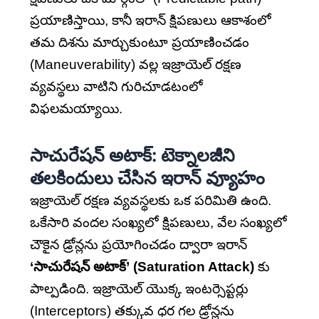
ప్రయాణిస్తాయి, కానీ ఇరాన్ క్షిపణులు ఆకాశంలో
తమ దిశను మార్చుకుంటూ ప్రయాణించడం
(Maneuverability) వల్ల ఇజ్రాయెల్ రక్షణ
వ్యవస్థలు వాటిని గురిచూడటంలో
విఫలమయ్యాయి.
సాచురేషన్ అటాక్: టెక్నాలజీని
తలకిందులు చేసిన ఇరాన్ వ్యూహం
ఇజ్రాయెల్ రక్షణ వ్యవస్థలకు ఒక పరిమితి ఉంది.
ఒకేసారి వందల సంఖ్యలో క్షిపణులు, వేల సంఖ్యలో
చౌకైన డ్రోన్లను ప్రయోగించడం ద్వారా ఇరాన్
‘సాచురేషన్ అటాక్’ (Saturation Attack)
కు
పాల్పడింది. ఇజ్రాయెల్ యొక్క ఇంటర్సెప్టర్లు
(Interceptors) తక్కువ ధర గల డ్రోన్లను