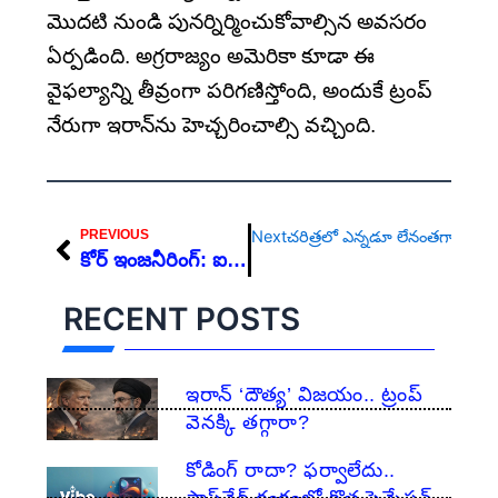
మొదటి నుండి పునర్నిర్మించుకోవాల్సిన అవసరం
ఏర్పడింది. అగ్రరాజ్యం అమెరికా కూడా ఈ
వైఫల్యాన్ని తీవ్రంగా పరిగణిస్తోంది, అందుకే ట్రంప్
నేరుగా ఇరాన్‌ను హెచ్చరించాల్సి వచ్చింది.
Prev
PREVIOUS
Next
చరిత్రలో ఎన్నడూ లేనంతగా పడి
​కోర్ ఇంజనీరింగ్: ఐటీని మించిన కెరీర్ అవకాశాలు
RECENT POSTS
ఇరాన్ ‘దౌత్య’ విజయం.. ట్రంప్
వెనక్కి తగ్గారా?
కోడింగ్ రాదా? ఫర్వాలేదు..
సాఫ్ట్‌వేర్ రంగంలో కొత్త సెన్సేషన్