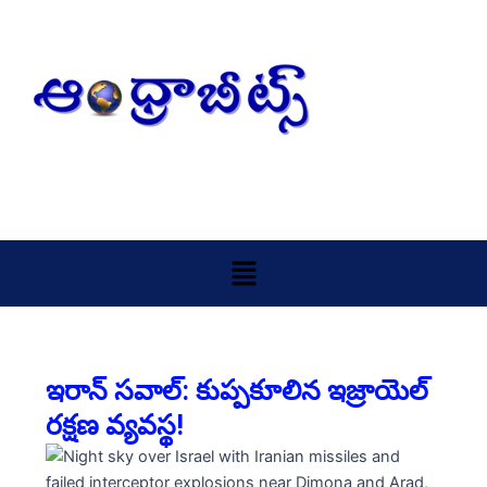
Skip
to
content
Menu
ఇరాన్ సవాల్: కుప్పకూలిన ఇజ్రాయెల్
రక్షణ వ్యవస్థ!