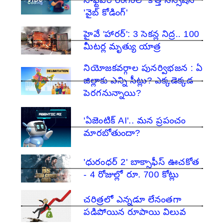
'వైబ్ కోడింగ్'
హైవే 'హారర్': 3 సెకన్ల నిద్ర.. 100
మీటర్ల మృత్యు యాత్ర
నియోజకవర్గాల పునర్విభజన : ఏ
జిల్లాకు ఎన్ని సీట్లు? ఎక్కడెక్కడ
పెరగనున్నాయి?
'ఏజెంటిక్ AI'.. మన ప్రపంచం
మారబోతుందా?
'ధురంధర్ 2' బాక్సాఫీస్ ఊచకోత
- 4 రోజుల్లో రూ. 700 కోట్లు
చరిత్రలో ఎన్నడూ లేనంతగా
పడిపోయిన రూపాయి విలువ