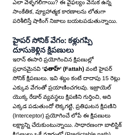
ఎలా వెళ్ళగలిగాయి? ఈ వైఫల్యం వెనుక ఉన్న
సాంకేతిక, వ్యూహాత్మక కారణాలను లోతుగా
పరిశీలిస్తే షాకింగ్ నిజాలు బయటపడుతున్నాయి.
హైపర్ సోనిక్ వేగం: కళ్లుగప్పి
దూసుకెళ్లిన క్షిపణులు
ఇరాన్ ఈసారి ప్రయోగించిన క్షిపణుల్లో
ప్రధానమైనవి
‘ఫతాహ్’ (Fattah)
వంటి హైపర్
సోనిక్ క్షిపణులు. ఇవి శబ్దం కంటే దాదాపు 15 రెట్లు
ఎక్కువ వేగంతో ప్రయాణించగలవు. ఇజ్రాయెల్
యొక్క రేడార్ వ్యవస్థలు క్షిపణిని గుర్తించి, అది
ఎక్కడ పడుతుందో లెక్కగట్టి, ప్రతిఘటన క్షిపణిని
(Interceptor) ప్రయోగించే లోపే ఈ క్షిపణులు
లక్ష్యాన్ని చేరుకుంటున్నాయి. సాధారణంగా బాలిస్టిక్
క్షిపణులు ఒకే మార్గంలో (Predictable path)