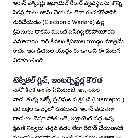
ఇరాన్ హ్యాకర్లు ఇజ్రాయెల్ రేడార్ వ్యవస్థలను కొన్ని
సెకన్ల పాటు జామ్ చేయడం లేదా గందరగోళానికి
గురిచేయడం (Electronic Warfare) వల్ల
క్షిపణులు రాకను ముందే పసిగట్టలేకపోయారని
సమాచారం. ఇది కేవలం క్షిపణుల యుద్ధం మాత్రమే
కాదు, ఇది డిజిటల్ యుద్ధం కూడా అని ఈ ఘటన
నిరూపించింది.
టెక్నికల్ గ్లిచ్, ఇంటర్సెప్టర్ల కొరత
మరో కీలక అంశం ఏమిటంటే, ఇజ్రాయెల్
వాడుతున్న ఒక్కో ప్రతిఘటన క్షిపణి (Interceptor)
ధర లక్షల డాలర్లలో ఉంటుంది. ఇరాన్ వరుసగా
దాడులు చేస్తూ పోతుంటే, ఇజ్రాయెల్ వద్ద ఉన్న
క్షిపణి నిల్వలు తగ్గిపోవడం లేదా రీలోడ్ చేయడానికి
సమయం లేకపోవడం వంటి సమస్యలు తలెత్తాయి.