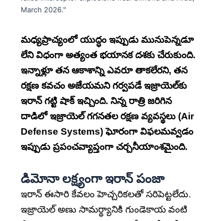
మధ్యప్రాచ్యంలో యుద్ధం ఇప్పుడు మునుపెన్నడూ
లేని విధంగా అత్యంత భయానక దశకు చేరుకుంది.
ఇన్నాళ్లూ తన ఆకాశాన్ని ఎవరూ తాకలేరని, తన
రక్షణ కవచం అజేయమని గర్వపడే ఇజ్రాయెల్‌కు
ఇరాన్ గట్టి షాక్ ఇచ్చింది. నిన్న రాత్రి జరిగిన
దాడిలో ఇజ్రాయెల్ గగనతల రక్షణ వ్యవస్థలు (Air
Defense Systems) ఘోరంగా విఫలమవ్వడం
ఇప్పుడు ప్రపంచవ్యాప్తంగా చర్చనీయాంశమైంది.
డిమోనా లక్ష్యంగా ఇరాన్ పంజా
ఇరాన్ ఈసారి కేవలం హెచ్చరికలతో సరిపెట్టలేదు.
ఇజ్రాయెల్ అణు సామర్థ్యానికి గుండెకాయ వంటి