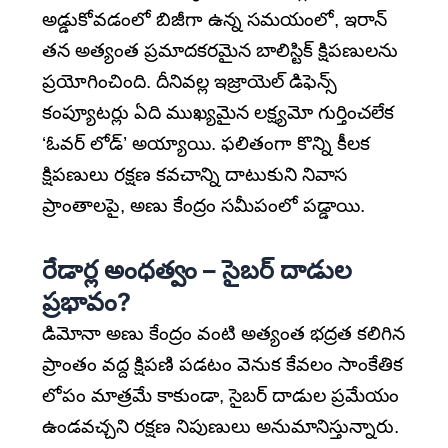
అడ్డుకోవడంలో బిజీగా ఉన్న సమయంలో, ఇరాన్
తన అత్యంత ప్రమాదకరమైన బాలిస్టిక్ క్షిపణులను
ప్రయోగించింది. దీనివల్ల ఇజ్రాయెల్ డిఫెన్స్
కంప్యూటర్లు ఏది ముఖ్యమైన లక్ష్యమో గుర్తించలేక
‘ఓవర్ లోడ్’ అయ్యాయి. ఫలితంగా కొన్ని కీలక
క్షిపణులు రక్షణ కవచాన్ని దాటుకుని నివాస
ప్రాంతాలపై, అణు కేంద్రం సమీపంలో పడ్డాయి.
రేడార్ల అంధత్వం – సైబర్ దాడుల
ప్రభావం?
డిమోనా అణు కేంద్రం వంటి అత్యంత భద్రత కలిగిన
ప్రాంతం వద్ద క్షిపణి పడటం వెనుక కేవలం సాంకేతిక
లోపం మాత్రమే కాకుండా, సైబర్ దాడుల ప్రమేయం
ఉండవచ్చని రక్షణ నిపుణులు అనుమానిస్తున్నారు.