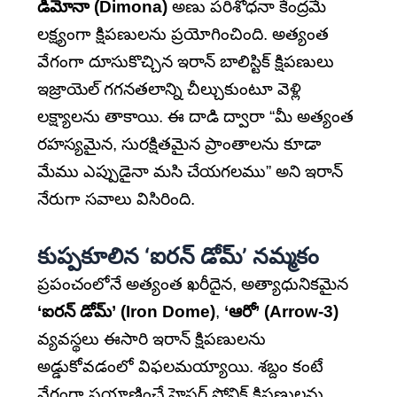
డిమోనా (Dimona)
అణు పరిశోధనా కేంద్రమే
లక్ష్యంగా క్షిపణులను ప్రయోగించింది. అత్యంత
వేగంగా దూసుకొచ్చిన ఇరాన్ బాలిస్టిక్ క్షిపణులు
ఇజ్రాయెల్ గగనతలాన్ని చీల్చుకుంటూ వెళ్లి
లక్ష్యాలను తాకాయి. ఈ దాడి ద్వారా “మీ అత్యంత
రహస్యమైన, సురక్షితమైన ప్రాంతాలను కూడా
మేము ఎప్పుడైనా మసి చేయగలము” అని ఇరాన్
నేరుగా సవాలు విసిరింది.
కుప్పకూలిన ‘ఐరన్ డోమ్’ నమ్మకం
ప్రపంచంలోనే అత్యంత ఖరీదైన, అత్యాధునికమైన
‘ఐరన్ డోమ్’ (Iron Dome)
,
‘ఆరో’ (Arrow-3)
వ్యవస్థలు ఈసారి ఇరాన్ క్షిపణులను
అడ్డుకోవడంలో విఫలమయ్యాయి. శబ్దం కంటే
వేగంగా ప్రయాణించే హైపర్ సోనిక్ క్షిపణులను