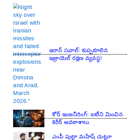
ఇరాన్ సవాల్: కుప్పకూలిన
ఇజ్రాయెల్ రక్షణ వ్యవస్థ!
​కోర్ ఇంజనీరింగ్: ఐటీని మించిన
కెరీర్ అవకాశాలు
ఎంపీ పుట్టా మహేష్ చుట్టూ