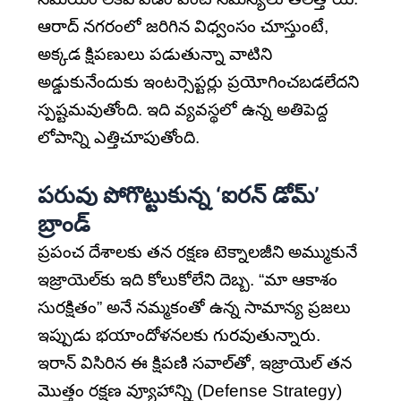
ఆరాద్ నగరంలో జరిగిన విధ్వంసం చూస్తుంటే,
అక్కడ క్షిపణులు పడుతున్నా వాటిని
అడ్డుకునేందుకు ఇంటర్సెప్టర్లు ప్రయోగించబడలేదని
స్పష్టమవుతోంది. ఇది వ్యవస్థలో ఉన్న అతిపెద్ద
లోపాన్ని ఎత్తిచూపుతోంది.
పరువు పోగొట్టుకున్న ‘ఐరన్ డోమ్’
బ్రాండ్
ప్రపంచ దేశాలకు తన రక్షణ టెక్నాలజీని అమ్ముకునే
ఇజ్రాయెల్‌కు ఇది కోలుకోలేని దెబ్బ. “మా ఆకాశం
సురక్షితం” అనే నమ్మకంతో ఉన్న సామాన్య ప్రజలు
ఇప్పుడు భయాందోళనలకు గురవుతున్నారు.
ఇరాన్ విసిరిన ఈ క్షిపణి సవాల్‌తో, ఇజ్రాయెల్ తన
మొత్తం రక్షణ వ్యూహాన్ని (Defense Strategy)