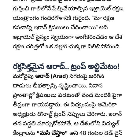
గుర్తించి గాలిలోనే పేల్చివేయాల్సిన ఇజ్రాయెల్ రక్షణ
యంత్రాంగం గందరగోళానికి గురైంది. “మా రక్షణ
కవచాన్ని ఇరాన్ క్షిపణులు చేధించాయి” అని
ఇజ్రాయెల్ సైన్యం స్వయంగా అంగీకరించడం ఆ దేశ
రక్షణ చరిత్రలో ఒక నల్లటి చుక్కగా నిలిచిపోనుంది.
రక్తసిక్తమైన ఆరాద్.. ట్రంప్ అల్టిమేటం!
మరోవైపు
ఆరాద్ (Arad)
నగరంపై జరిగిన
దాడులు భీభత్సాన్ని సృష్టించాయి. నివాస
ప్రాంతాల్లో క్షిపణులు పడటంతో వంద మందికి పైగా
తీవ్రంగా గాయపడ్డారు. ఈ విధ్వంసంపై అమెరికా
అధ్యక్షుడు డొనాల్డ్ ట్రంప్ నిప్పులు చెరిగారు. ఇరాన్
తన పద్ధతి మార్చుకోకపోతే, ఆ దేశంలోని విద్యుత్
కేంద్రాలను
“మసి చేస్తాం”
అని 48 గంటల డెడ్ లైన్