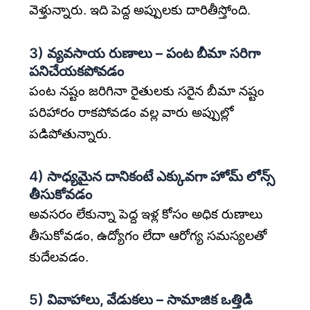
వెళ్తున్నారు. ఇది పెద్ద అప్పులకు దారితీస్తోంది.
3)
వ్యవసాయ రుణాలు – పంట బీమా సరిగా
పనిచేయకపోవడం
పంట నష్టం జరిగినా రైతులకు సరైన బీమా నష్టం
పరిహారం రాకపోవడం వల్ల వారు అప్పుల్లో
పడిపోతున్నారు.
4)
సాధ్యమైన దానికంటే ఎక్కువగా హోమ్ లోన్స్
తీసుకోవడం
అవసరం లేకున్నా పెద్ద ఇళ్ల కోసం అధిక రుణాలు
తీసుకోవడం, ఉద్యోగం లేదా ఆరోగ్య సమస్యలతో
కుదేలవడం.
5)
వివాహాలు, వేడుకలు – సామాజిక ఒత్తిడి