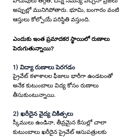
పొదుపులు తగ్గితే, చిన్న సమస్య వచ్చినా ప్రజలు
అప్పుల్లో మునిగిపోతారు. భూమి, బంగారం వంటి
ఆస్తులు కోల్పోయే పరిస్థితి వస్తుంది.
ఎందుకు ఇంత ప్రమాదకర స్థాయిలో రుణాలు
పెరుగుతున్నాయి?
1)
విద్యా రుణాలు పెరగడం
ప్రైవేట్ కళాశాలల ఫీజులు భారీగా ఉండటంతో
అనేక కుటుంబాలు విద్య కోసం రుణాలు
తీసుకుంటున్నాయి.
2)
ఖరీదైన వైద్య చికిత్సలు
స్కీములు ఉండినా, తీవ్రమైన కేసుల్లో చాలా
కుటుంబాలు ఖరీదైన ప్రైవేట్ ఆసుపత్రులకు