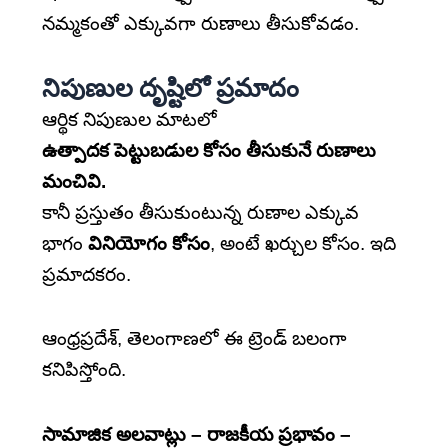
నమ్మకంతో ఎక్కువగా రుణాలు తీసుకోవడం.
నిపుణుల దృష్టిలో ప్రమాదం
ఆర్థిక నిపుణుల మాటలో
ఉత్పాదక పెట్టుబడుల కోసం తీసుకునే రుణాలు
మంచివి.
కానీ ప్రస్తుతం తీసుకుంటున్న రుణాల ఎక్కువ
భాగం
వినియోగం కోసం
, అంటే ఖర్చుల కోసం. ఇది
ప్రమాదకరం.
ఆంధ్రప్రదేశ్, తెలంగాణలో ఈ ట్రెండ్ బలంగా
కనిపిస్తోంది.
సామాజిక అలవాట్లు – రాజకీయ ప్రభావం –