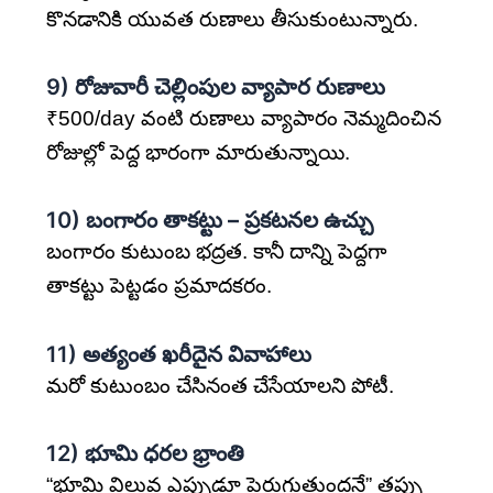
కొనడానికి యువత రుణాలు తీసుకుంటున్నారు.
9)
రోజువారీ చెల్లింపుల వ్యాపార రుణాలు
₹500/day వంటి రుణాలు వ్యాపారం నెమ్మదించిన
రోజుల్లో పెద్ద భారంగా మారుతున్నాయి.
10)
బంగారం తాకట్టు – ప్రకటనల ఉచ్చు
బంగారం కుటుంబ భద్రత. కానీ దాన్ని పెద్దగా
తాకట్టు పెట్టడం ప్రమాదకరం.
11)
అత్యంత ఖరీదైన వివాహాలు
మరో కుటుంబం చేసినంత చేసేయాలని పోటీ.
12)
భూమి ధరల భ్రాంతి
“భూమి విలువ ఎప్పుడూ పెరుగుతుందనే” తప్పు