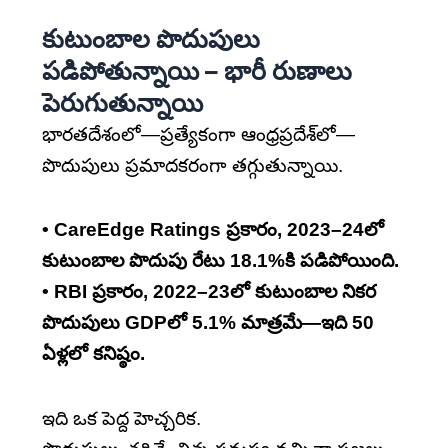
కుటుంబాల పొదుపులు
పడిపోతున్నాయి – భారీ రుణాలు
పెరుగుతున్నాయి
భారతదేశంలో—ప్రత్యేకంగా ఆంధ్రప్రదేశ్‌లో—
పొదుపులు ప్రమాదకరంగా తగ్గుతున్నాయి.
• CareEdge Ratings ప్రకారం, 2023–24లో
కుటుంబాల పొదుపు రేటు 18.1%కి పడిపోయింది.
• RBI ప్రకారం, 2022–23లో కుటుంబాల నికర
పొదుపులు GDPలో 5.1% మాత్రమే—ఇది 50
ఏళ్లలో కనిష్ఠం.
ఇది ఒక పెద్ద హెచ్చరిక.