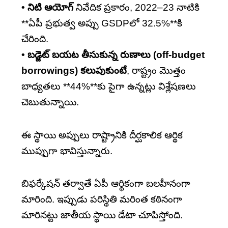
• నిటి ఆయోగ్
నివేదిక ప్రకారం, 2022–23 నాటికి
**ఏపీ ప్రభుత్వ అప్పు GSDPలో 32.5%**కి
చేరింది.
• బడ్జెట్ బయట తీసుకున్న రుణాలు (off-budget
borrowings) కలుపుకుంటే
, రాష్ట్రం మొత్తం
బాధ్యతలు **44%**కు పైగా ఉన్నట్లు విశ్లేషణలు
చెబుతున్నాయి.
ఈ స్థాయి అప్పులు రాష్ట్రానికి దీర్ఘకాలిక ఆర్థిక
ముప్పుగా భావిస్తున్నారు.
బిఫర్కేషన్ తర్వాతే ఏపీ ఆర్థికంగా బలహీనంగా
మారింది. ఇప్పుడు పరిస్థితి మరింత కఠినంగా
మారినట్టు జాతీయ స్థాయి డేటా చూపిస్తోంది.