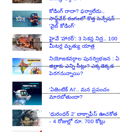
కోడింగ్ రాదా? ఫర్వాలేదు..
సాఫ్ట్‌వేర్ రంగంలో కొత్త సెన్సేషన్
'వైబ్ కోడింగ్'
హైవే 'హారర్': 3 సెకన్ల నిద్ర.. 100
మీటర్ల మృత్యు యాత్ర
నియోజకవర్గాల పునర్విభజన : ఏ
జిల్లాకు ఎన్ని సీట్లు? ఎక్కడెక్కడ
పెరగనున్నాయి?
'ఏజెంటిక్ AI'.. మన ప్రపంచం
మారబోతుందా?
'ధురంధర్ 2' బాక్సాఫీస్ ఊచకోత
- 4 రోజుల్లో రూ. 700 కోట్లు