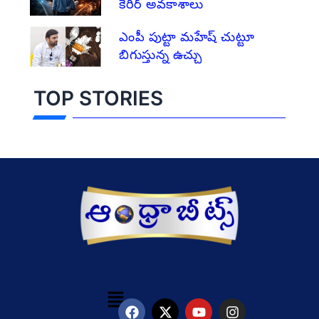
కెరీర్ అవకాశాలు
ఎంపీ పుట్టా మహేష్ చుట్టూ
బిగుస్తున్న ఉచ్చు
TOP STORIES
Menu
F
X
Y
I
a
-
o
n