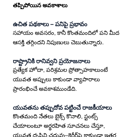
తప్పిపోయిన అవకాశాలు
ఉచిత పథకాలు – పనిపై ప్రభావం
సహాయం అవసరం, కానీ కొంతమందిలో పని మీద
ఆసక్తి తగ్గిందని నిపుణులు చెబుతున్నారు.
రాష్ట్రానికి రానివ్వని ప్రయోజనాలు
ప్రత్యేక హోదా, పరిశ్రమల ప్రోత్సాహకాలుంటే
యువత అప్పులు కాకుండా వ్యాపారాలు
ప్రారంభించే అవకాశముండేది.
యువతను తప్పుదోవ పట్టించే రాజకీయాలు
కొంతమంది నేతలు బైక్స్ కొనాలి, స్టంట్స్
చేయాలంటూ అర్థరహిత సూచనలు చేస్తూ,
యువత దృష్టిని చదువు–కెరీర్‌పై కాకుండా ఇతర