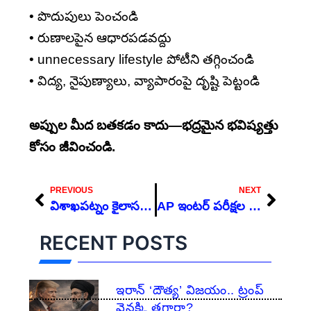
• పొదుపులు పెంచండి
• రుణాలపైన ఆధారపడవద్దు
• unnecessary lifestyle పోటీని తగ్గించండి
• విద్య, నైపుణ్యాలు, వ్యాపారంపై దృష్టి పెట్టండి
అప్పుల మీద బతకడం కాదు—భద్రమైన భవిష్యత్తు
కోసం జీవించండి.
Prev
Next
PREVIOUS
NEXT
విశాఖపట్నం కైలాసగిరి గ్లాస్ బ్రిడ్జ్ – భారతదేశంలోనే పొడవైన కాంటిలివర్ స్కైవాక్
AP ఇంటర్ పరీక్షల షెడ్యూల్ 2026
RECENT POSTS
ఇరాన్ ‘దౌత్య’ విజయం.. ట్రంప్
వెనక్కి తగ్గారా?