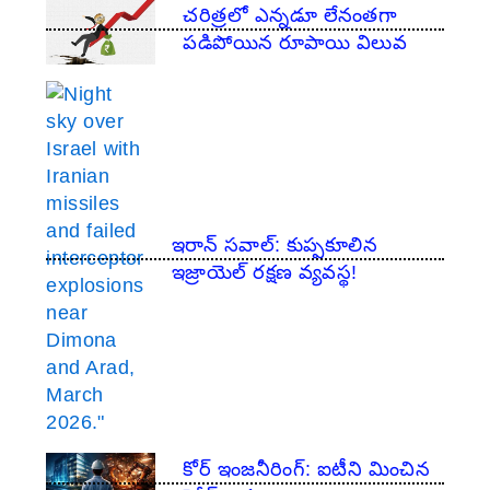
చరిత్రలో ఎన్నడూ లేనంతగా
పడిపోయిన రూపాయి విలువ
ఇరాన్ సవాల్: కుప్పకూలిన
ఇజ్రాయెల్ రక్షణ వ్యవస్థ!
​కోర్ ఇంజనీరింగ్: ఐటీని మించిన