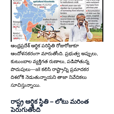
ఆంధ్రప్రదేశ్ ఆర్థిక పరిస్థితి రోజురోజుకూ
ఆందోళనకరంగా మారుతోంది. ప్రభుత్వ అప్పులు,
కుటుంబాల వ్యక్తిగత రుణాలు, పడిపోతున్న
పొదుపులు—all కలిసి రాష్ట్రాన్ని ప్రమాదకర
దిశలోకి నెడుతున్నాయని తాజా నివేదికలు
సూచిస్తున్నాయి.
రాష్ట్ర ఆర్థిక స్థితి – లోటు మరింత
పెరుగుతోంది