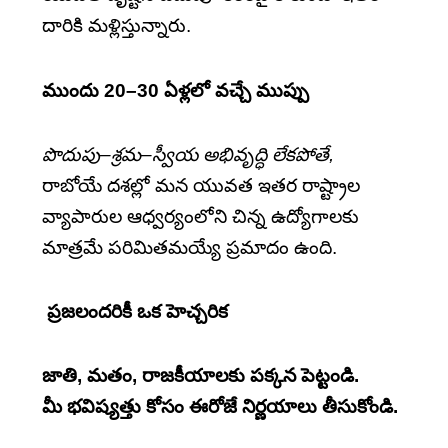
దారికి మళ్లిస్తున్నారు.
ముందు 20–30 ఏళ్లలో వచ్చే ముప్పు
పొదుపు–శ్రమ–స్వీయ అభివృద్ధి లేకపోతే,
రాబోయే దశల్లో మన యువత ఇతర రాష్ట్రాల
వ్యాపారుల ఆధ్వర్యంలోని చిన్న ఉద్యోగాలకు
మాత్రమే పరిమితమయ్యే ప్రమాదం ఉంది.
ప్రజలందరికీ ఒక హెచ్చరిక
జాతి, మతం, రాజకీయాలకు పక్కన పెట్టండి.
మీ భవిష్యత్తు కోసం ఈరోజే నిర్ణయాలు తీసుకోండి.