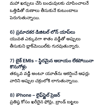
మహా ఖర్చులు చేసి బంధువులకు చూపించాలనే
ఒత్తిడితో రుణాలు తీసుకునే కుటుంబాలు
పెరుగుతున్నాయి.
6)
ప్రమాదకర డిజిటల్ లోన్ యాప్‌లు
యువత ఎక్కువగా శాతం వడ్డీతో అప్పులు
తీసుకుని బ్లాక్‌మెయిల్‌కు గురవుతున్నారు.
7)
బైక్ EMIs – స్థిరమైన ఆదాయం లేకపోయినా
కొనుగోళ్లు
తక్కువ వడ్డీ అంటూ యూత్‌ను ఆకర్షించే ఆఫర్లు
వారిని అప్పుల చక్రంలోకి లాగుతున్నాయి.
8)
iPhone – లైఫ్‌స్టైల్ ప్రెజర్
ప్రతిష్ఠ కోసం ఖరీదైన ఫోన్లు, బ్రాండ్ బట్టలు