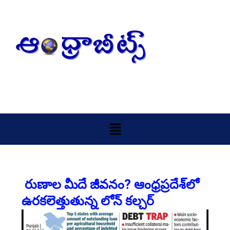
Skip
to
content
Menu
రుణాల మీదే జీవనం? ఆంధ్రప్రదేశ్‌లో
ఉరకలెత్తుతున్న లోన్‌ కల్చర్‌