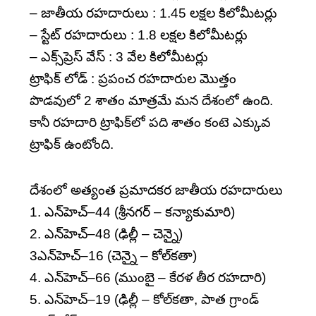
– జాతీయ రహదారులు : 1.45 లక్షల కిలోమీటర్లు
– స్టేట్‌ రహదారులు : 1.8 లక్షల కిలోమీటర్లు
– ఎక్స్‌ప్రెస్‌ వేస్‌ : 3 వేల కిలోమీటర్లు
ట్రాఫిక్‌ లోడ్‌ : ప్రపంచ రహదారుల మొత్తం
పొడవులో 2 శాతం మాత్రమే మన దేశంలో ఉంది.
కానీ రహదారి ట్రాఫిక్‌లో పది శాతం కంటె ఎక్కువ
ట్రాఫిక్‌ ఉంటోంది.
దేశంలో అత్యంత ప్రమాదకర జాతీయ రహదారులు
1. ఎన్‌హెచ్‌–44 (శ్రీనగర్‌ – కన్యాకుమారి)
2. ఎన్‌హెచ్‌–48 (ఢిల్లీ – చెన్నై)
3️ఎన్‌హెచ్‌–16 (చెన్నై – కోల్‌కతా)
4. ఎన్‌హెచ్‌–66 (ముంబై – కేరళ తీర రహదారి)
5. ఎన్‌హెచ్‌–19 (ఢిల్లీ – కోల్‌కతా, పాత గ్రాండ్‌