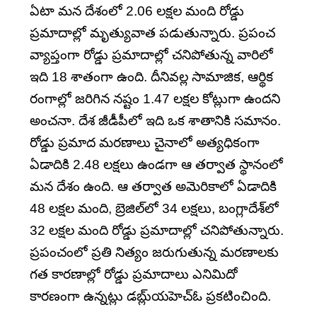
ఏటా మన దేశంలో 2.06 లక్షల మంది రోడ్డు
ప్రమాదాల్లో మృత్యువాత పడుతున్నారు. ప్రపంచ
వ్యాప్తంగా రోడ్డు ప్రమాదాల్లో చనిపోతున్న వారిలో
ఇది 18 శాతంగా ఉంది. దీనివల్ల సామాజిక, ఆర్థిక
రంగాల్లో జరిగిన నష్టం 1.47 లక్షల కోట్లుగా ఉందని
అంచనా. దేశ జీడీపీలో ఇది ఒక శాతానికి సమానం.
రోడ్డు ప్రమాద మరణాలు చైనాలో అత్యధికంగా
ఏడాదికి 2.48 లక్షలు ఉండగా ఆ తర్వాత స్థానంలో
మన దేశం ఉంది. ఆ తర్వాత అమెరికాలో ఏడాదికి
48 లక్షల మంది, బ్రెజిల్‌లో 34 లక్షలు, బంగ్లాదేశ్‌లో
32 లక్షల మంది రోడ్డు ప్రమాదాల్లో చనిపోతున్నారు.
ప్రపంచంలో ప్రతి నిత్యం జరుగుతున్న మరణాలకు
గత కారణాల్లో రోడ్డు ప్రమాదాలు ఎనిమిదో
కారణంగా ఉన్నట్లు డబ్లు్యహెచ్‌ఓ ప్రకటించింది.