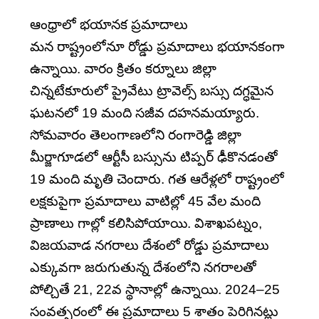
ఆంధ్రాలో భయానక ప్రమాదాలు
మన రాష్ట్రంలోనూ రోడ్డు ప్రమాదాలు భయానకంగా
ఉన్నాయి. వారం క్రితం కర్నూలు జిల్లా
చిన్నటేకూరులో ప్రైవేటు ట్రావెల్స్‌ బస్సు దగ్ధమైన
ఘటనలో 19 మంది సజీవ దహనమయ్యారు.
సోమవారం తెలంగాణలోని రంగారెడ్డి జిల్లా
మీర్జాగూడలో ఆర్టీసీ బస్సును టిప్పర్‌ ఢీకొనడంతో
19 మంది మృతి చెందారు. గత ఆరేళ్లలో రాష్ట్రంలో
లక్షకుపైగా ప్రమాదాలు వాటిల్లో 45 వేల మంది
ప్రాణాలు గాల్లో కలిసిపోయాయి. విశాఖపట్నం,
విజయవాడ నగరాలు దేశంలో రోడ్డు ప్రమాదాలు
ఎక్కువగా జరుగుతున్న దేశంలోని నగరాలతో
పోల్చితే 21, 22వ స్థానాల్లో ఉన్నాయి. 2024–25
సంవత్సరంలో ఈ ప్రమాదాలు 5 శాతం పెరిగినట్లు