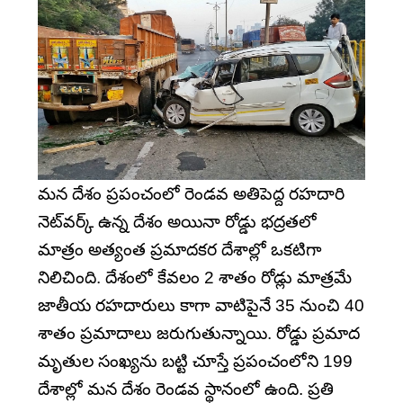
మన దేశం ప్రపంచంలో రెండవ అతిపెద్ద రహదారి
నెట్‌వర్క్‌ ఉన్న దేశం అయినా రోడ్డు భద్రతలో
మాత్రం అత్యంత ప్రమాదకర దేశాల్లో ఒకటిగా
నిలిచింది. దేశంలో కేవలం 2 శాతం రోడ్లు మాత్రమే
జాతీయ రహదారులు కాగా వాటిపైనే 35 నుంచి 40
శాతం ప్రమాదాలు జరుగుతున్నాయి. రోడ్డు ప్రమాద
మృతుల సంఖ్యను బట్టి చూస్తే ప్రపంచంలోని 199
దేశాల్లో మన దేశం రెండవ స్థానంలో ఉంది. ప్రతి