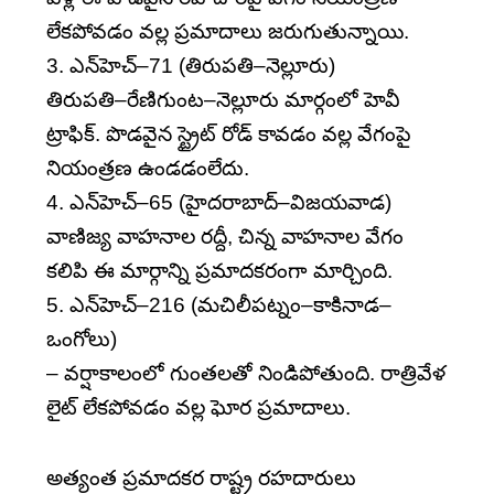
లేకపోవడం వల్ల ప్రమాదాలు జరుగుతున్నాయి.
3. ఎన్‌హెచ్‌–71 (తిరుపతి–నెల్లూరు)
తిరుపతి–రేణిగుంట–నెల్లూరు మార్గంలో హెవీ
ట్రాఫిక్‌. పొడవైన స్ట్రైట్‌ రోడ్‌ కావడం వల్ల వేగంపై
నియంత్రణ ఉండడంలేదు.
4. ఎన్‌హెచ్‌–65 (హైదరాబాద్‌–విజయవాడ)
వాణిజ్య వాహనాల రద్దీ, చిన్న వాహనాల వేగం
కలిపి ఈ మార్గాన్ని ప్రమాదకరంగా మార్చింది.
5. ఎన్‌హెచ్‌–216 (మచిలీపట్నం–కాకినాడ–
ఒంగోలు)
– వర్షాకాలంలో గుంతలతో నిండిపోతుంది. రాత్రివేళ
లైట్‌ లేకపోవడం వల్ల ఘోర ప్రమాదాలు.
అత్యంత ప్రమాదకర రాష్ట్ర రహదారులు