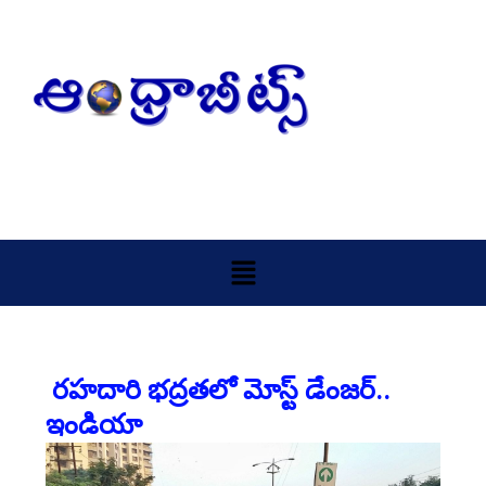
Skip
to
content
Menu
రహదారి భద్రతలో మోస్ట్‌ డేంజర్‌..
ఇండియా