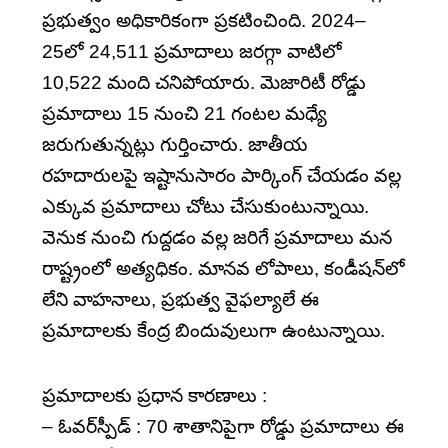
ప్రభుత్వం అధికారికంగా ప్రకటించింది. 2024–
25లో 24,511 ప్రమాదాలు జరగ్గా వాటిలో
10,522 మంది చనిపోయారు. మెజారిటీ రోడ్డు
ప్రమాదాలు 15 నుంచి 21 గంటల మధ్యే
జరుగుతున్నట్లు గుర్తించారు. జాతీయ
రహదారులపై ఇష్టానుసారం పార్కింగ్‌ చేయడం వల్ల
ఎక్కువ ప్రమాదాలు చోటు చేసుకుంటున్నాయి.
వెనుక నుంచి గుద్దడం వల్ల జరిగే ప్రమాదాలు మన
రాష్ట్రంలో అత్యధికం. మానవ లోపాలు, కండీషన్‌లో
లేని వాహనాలు, ప్రభుత్వ వైఫల్యాలే ఈ
ప్రమాదాలకు కేంద్ర బిందువులుగా ఉంటున్నాయి.
ప్రమాదాలకు ప్రధాన కారణాలు :
– ఓవర్‌స్పీడ్‌ : 70 శాతానిపైగా రోడ్డు ప్రమాదాలు ఈ