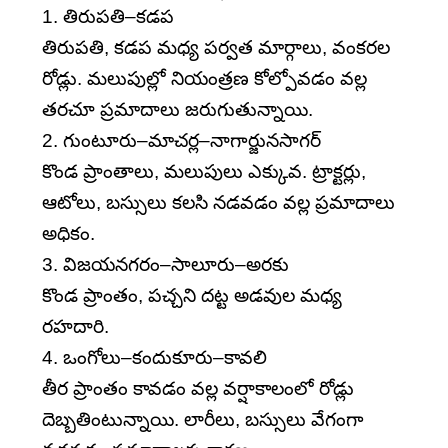
1. తిరుపతి–కడప
తిరుపతి, కడప మధ్య పర్వత మార్గాలు, వంకరల
రోడ్లు. మలుపుల్లో నియంత్రణ కోల్పోవడం వల్ల
తరచూ ప్రమాదాలు జరుగుతున్నాయి.
2. గుంటూరు–మాచర్ల–నాగార్జునసాగర్‌
కొండ ప్రాంతాలు, మలుపులు ఎక్కువ. ట్రాక్టర్లు,
ఆటోలు, బస్సులు కలసి నడవడం వల్ల ప్రమాదాలు
అధికం.
3. విజయనగరం–సాలూరు–అరకు
కొండ ప్రాంతం, పచ్చని దట్ట అడవుల మధ్య
రహదారి.
4. ఒంగోలు–కందుకూరు–కావలి
తీర ప్రాంతం కావడం వల్ల వర్షాకాలంలో రోడ్లు
దెబ్బతింటున్నాయి. లారీలు, బస్సులు వేగంగా