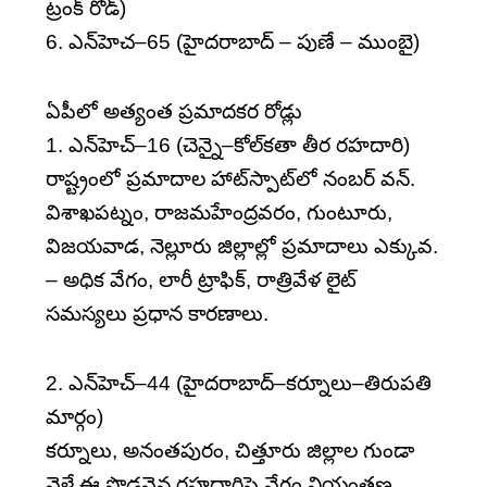
ట్రంక్‌ రోడ్‌)
6. ఎన్‌హెచ–65 (హైదరాబాద్‌ – పుణే – ముంబై)
ఏపీలో అత్యంత ప్రమాదకర రోడ్లు
1. ఎన్‌హెచ్‌–16 (చెన్నై–కోల్‌కతా తీర రహదారి)
రాష్ట్రంలో ప్రమాదాల హాట్‌స్పాట్‌లో నంబర్‌ వన్‌.
విశాఖపట్నం, రాజమహేంద్రవరం, గుంటూరు,
విజయవాడ, నెల్లూరు జిల్లాల్లో ప్రమాదాలు ఎక్కువ.
– అధిక వేగం, లారీ ట్రాఫిక్, రాత్రివేళ లైట్‌
సమస్యలు ప్రధాన కారణాలు.
2. ఎన్‌హెచ్‌–44 (హైదరాబాద్‌–కర్నూలు–తిరుపతి
మార్గం)
కర్నూలు, అనంతపురం, చిత్తూరు జిల్లాల గుండా
వెళ్లే ఈ పొడవైన రహదారిపై వేగం నియంత్రణ