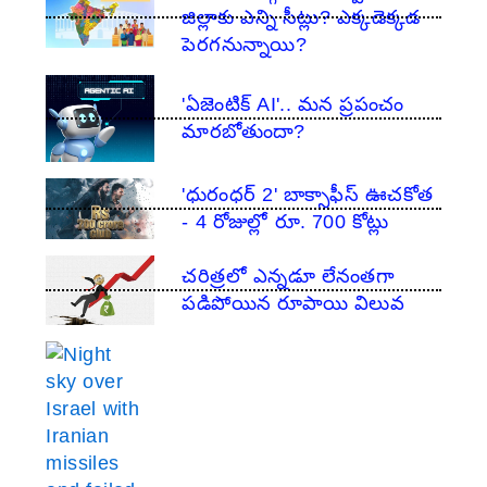
జిల్లాకు ఎన్ని సీట్లు? ఎక్కడెక్కడ
పెరగనున్నాయి?
'ఏజెంటిక్ AI'.. మన ప్రపంచం
మారబోతుందా?
'ధురంధర్ 2' బాక్సాఫీస్ ఊచకోత
- 4 రోజుల్లో రూ. 700 కోట్లు
చరిత్రలో ఎన్నడూ లేనంతగా
పడిపోయిన రూపాయి విలువ