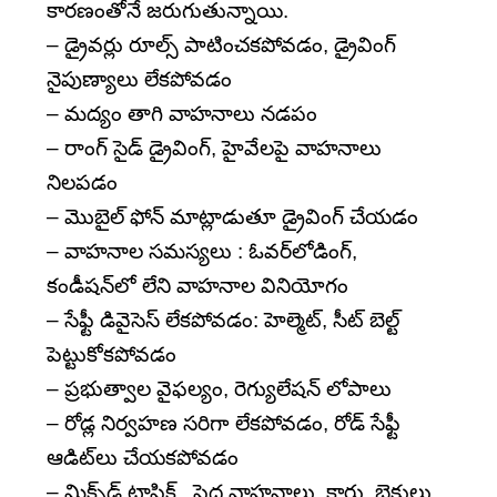
కారణంతోనే జరుగుతున్నాయి.
– డ్రైవర్లు రూల్స్‌ పాటించకపోవడం, డ్రైవింగ్‌
నైపుణ్యాలు లేకపోవడం
– మద్యం తాగి వాహనాలు నడపం
– రాంగ్‌ సైడ్‌ డ్రైవింగ్, హైవేలపై వాహనాలు
నిలపడం
– మొబైల్‌ ఫోన్‌ మాట్లాడుతూ డ్రైవింగ్‌ చేయడం
– వాహనాల సమస్యలు : ఓవర్‌లోడింగ్,
కండీషన్‌లో లేని వాహనాల వినియోగం
– సేఫ్టీ డివైసెస్‌ లేకపోవడం: హెల్మెట్, సీట్‌ బెల్ట్‌
పెట్టుకోకపోవడం
– ప్రభుత్వాల వైఫల్యం, రెగ్యులేషన్‌ లోపాలు
– రోడ్ల నిర్వహణ సరిగా లేకపోవడం, రోడ్‌ సేఫ్టీ
ఆడిట్‌లు చేయకపోవడం
– మిక్స్‌డ్‌ ట్రాఫిక్‌.. పెద్ద వాహనాలు, కార్లు, బైకులు,