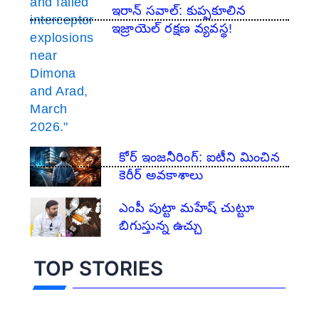
ఇరాన్ సవాల్: కుప్పకూలిన
ఇజ్రాయెల్ రక్షణ వ్యవస్థ!
​కోర్ ఇంజనీరింగ్: ఐటీని మించిన
కెరీర్ అవకాశాలు
ఎంపీ పుట్టా మహేష్ చుట్టూ
బిగుస్తున్న ఉచ్చు
TOP STORIES