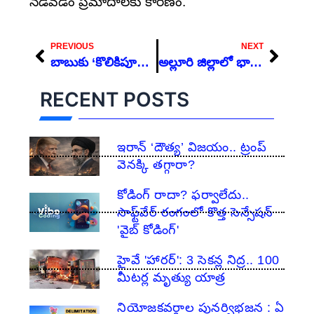
నడవడం ప్రమాదాలకు కారణం.
Prev
Next
PREVIOUS
NEXT
బాబుకు ‘కొలికిపూడి’ బాధ
అల్లూరి జిల్లాలో భారీ ఎన్‌కౌంటర్ – మావోయిస్ కేంద్ర కమిటీ నేత హిడ్మా హతం
RECENT POSTS
ఇరాన్ ‘దౌత్య’ విజయం.. ట్రంప్
వెనక్కి తగ్గారా?
కోడింగ్ రాదా? ఫర్వాలేదు..
సాఫ్ట్‌వేర్ రంగంలో కొత్త సెన్సేషన్
'వైబ్ కోడింగ్'
హైవే 'హారర్': 3 సెకన్ల నిద్ర.. 100
మీటర్ల మృత్యు యాత్ర
నియోజకవర్గాల పునర్విభజన : ఏ