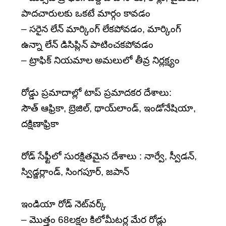
పాదచారులకు ఒకటే మార్గం కావడం
– సరైన లేన్‌ మార్కింగ్‌ లేకపోవడం, మార్కింగ్‌
ఉన్నా లేన్‌ డిసిప్లిన్‌ పాటించకపోవడం
– ట్రాఫిక్‌ నియమాల అమలులో తీవ్ర నిర్లక్ష్యం
రోడ్డు ప్రమాదాల్లో టాప్‌ ప్రమాదకర దేశాలు:
సౌత్‌ ఆఫ్రికా, బ్రెజిల్, థాయ్‌లాండ్, ఇండోనేషియా,
దక్షిణాఫ్రికా
రోడ్‌ సేఫ్టీలో సురక్షితమైన దేశాలు : నార్వే, స్వీడన్,
స్విడ్జర్లాండ్, సింగపూర్, జపాన్‌
ఇండియా రోడ్‌ నెట్‌వర్క్‌
– మొత్తం 68లక్షల కిలోమీటర్ల మేర రోడ్లు