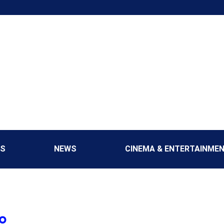
CS
NEWS
CINEMA & ENTERTAINME
ం