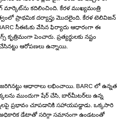
్ మార్కెట్‌ను కదిలించింది. కేరళ ముఖ్యమంత్రి
ంలో ప్రాథమిక దర్యాప్తు మొదలైంది. కేరళ టెలివిజన్
 BARC సీఈఓకు వేసిన ఫిర్యాదు ఆధారంగా ఈ
స్ కృత్రిమంగా పెంచారు. ప్రత్యర్థులకు నష్టం
చేసినట్టు ఆరోపణలు ఉన్నాయి.
జరిగినట్టు ఆధారాలు లభించాయి. BARC లో ఉన్నత
క్కలను ముందుగా షేర్ చేసి, బార్‌మీటర్‌లు ఉన్న
న్‌లపై ప్రభావం చూపడానికి సహాయపడ్డాడు. ఒక్కసారి
చిన అధికారిక డేటాతో సరిగ్గా సమానంగా ఉండటంతో