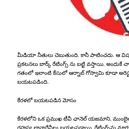
మీడియా నీతులు చెబుతుంది. కానీ పాటించదు. ఆ వి
ప్రకటనలు బార్క్ రేటింగ్స్ ను బట్టి వస్తాయి. అందుకే చానె
గతంలో ఇలాంటి కేసులో ఆర్నాబ్ గోస్వామి కూడా అరెస
బయటపడింది.
కేరళలో బయటపడిన మోసం
కేరళలోని ఒక ప్రముఖ టీవీ ఛానెల్ యజమాని, ముంబైలోన
రహస్య లావాదేవీలు బయటపడ్డాయి. రేటింగ్స్‌ను మార్