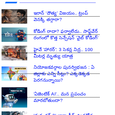
ఇరాన్ ‘దౌత్య’ విజయం.. ట్రంప్
వెనక్కి తగ్గారా?
కోడింగ్ రాదా? ఫర్వాలేదు.. సాఫ్ట్‌వేర్
రంగంలో కొత్త సెన్సేషన్ 'వైబ్ కోడింగ్'
హైవే 'హారర్': 3 సెకన్ల నిద్ర.. 100
మీటర్ల మృత్యు యాత్ర
నియోజకవర్గాల పునర్విభజన : ఏ
జిల్లాకు ఎన్ని సీట్లు? ఎక్కడెక్కడ
పెరగనున్నాయి?
'ఏజెంటిక్ AI'.. మన ప్రపంచం
మారబోతుందా?