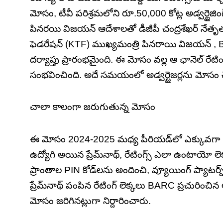
మోసం, టీవీ పరిశ్రమలోని రూ.50,000 కోట్ల అడ్వర్టైజింగ
పినరయి విజయన్ ఆదేశాలతో డీజీపీ చంద్రశేఖర్ నేతృత్వ
ఫెడరేషన్ (KTF) ముఖ్యమంత్రి పినరాయి విజయన్ ,
దర్యాప్తు ప్రారంభమైంది. ఈ మోసం వల్ల ఆ ఛానెల్ రేటింగ్
సంభవించింది. అదే సమయంలో అడ్వర్టైజర్లను మోసం 
చాలా కాలంగా జరుగుతున్న మోసం
ఈ మోసం 2024-2025 మధ్య పీరియడ్‌లో ఎక్కువగా 
ఉద్యోగి అయిన ప్రేమ్‌నాథ్, రేటింగ్స్ ఎలా ఉంటాయో లె
ప్రాంతాల PIN కోడ్‌లను అందించి, వ్యూయింగ్ ప్యాటర్
ప్రేమ్‌నాథ్ పంపిన రేటింగ్ లెక్కలు BARC ప్రచురిం
మోసం జరిగినట్లుగా నిర్దారించారు.