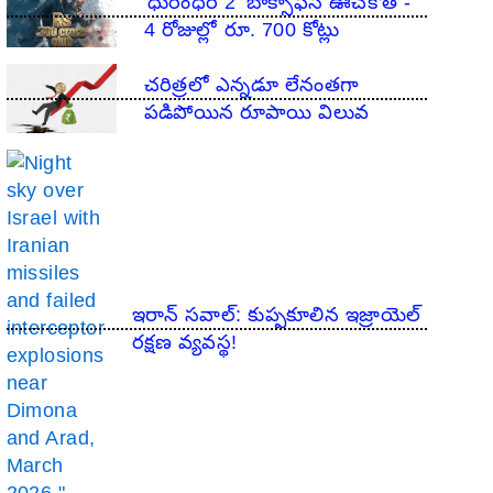
'ధురంధర్ 2' బాక్సాఫీస్ ఊచకోత -
4 రోజుల్లో రూ. 700 కోట్లు
చరిత్రలో ఎన్నడూ లేనంతగా
పడిపోయిన రూపాయి విలువ
ఇరాన్ సవాల్: కుప్పకూలిన ఇజ్రాయెల్
రక్షణ వ్యవస్థ!