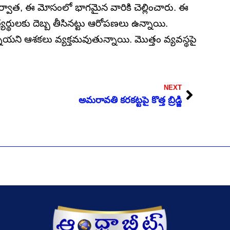
 తర్వాత, ఈ మోసంలో భాగమైన వారికి చెల్లించారు. ఈ
్యర్థులకు దెబ్బ తీసినట్టు ఆరోపణలు ఉన్నాయి.
ాయని ఆశకలు వ్యక్తమవుతున్నాయి. మొత్తం వ్యవస్థపై
Next
NEXT
అమరావతి కరకట్టపై కొత్త బ్రిడ్జి