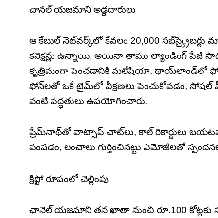
చానల్ యజమాని అడ్డదారులు
ఆ కేబుల్ నెట్‌వర్క్‌లో కేవలం 20,000 సబ్‌స్క్రైబర్లు
కనెక్షన్లు ఉన్నాయి. అయినా తాము ల్యాండింగ్ పేజీ స
కృత్రిమంగా పెంచడానికి మలేషియా, థాయ్‌లాండ్‌లో ఫోన్ 
ఫోన్‌లతో ఒకే టైమ్‌లో వీక్షణలు పెంచుకోవడం, సోషల
వంటి పద్ధతులు ఉపయోగించారు.
ప్రేమ్‌నాథ్‌తో వాట్సాప్ చాట్‌లు, కాల్ రికార్డులు 
పంపడం, లంచాలు గుర్తించినట్టు ఎమోజీలతో స్పందనలు
క్రిప్టో రూపంలో చెల్లింపు
ఛానెల్ యజమాని తన ఖాతా నుంచి రూ.100 కోట్లకు సమీపం