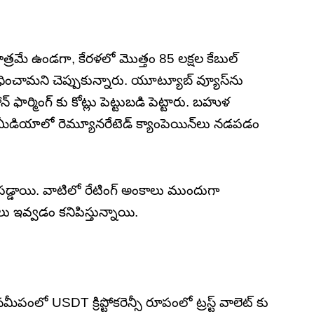
 మాత్రమే ఉండగా, కేరళలో మొత్తం 85 లక్షల కేబుల్
ాధించామని చెప్పుకున్నారు. యూట్యూబ్ వ్యూస్‌ను
ఫార్మింగ్ కు కోట్లు పెట్టుబడి పెట్టారు. బహుళ
్ మీడియాలో రెమ్యూనరేటెడ్ క్యాంపెయిన్‌లు నడపడం
బయటపడ్డాయి. వాటిలో రేటింగ్ అంకాలు ముందుగా
 ఇవ్వడం కనిపిస్తున్నాయి.
లో USDT క్రిప్టోకరెన్సీ రూపంలో ట్రస్ట్ వాలెట్ కు