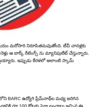
షయం మరోసారి నిరూపితమవుతోంది. టీవీ చానళ్లకు
ళ్లు ఆ బార్క్ రేటింగ్స్ ను మ్యానిపులేట్ చేస్తున్నారు.
్టయ్యారు. ఇప్పుడు కేరళలో అలాంటి స్కామ్
ి BARC ఉద్యోగి ప్రేమ్‌నాథ్‌ల మధ్య జరిగిన
చడానికి రూ.100 కోట్లకు పైగా లంచాలు ఇచ్చిన ఈ