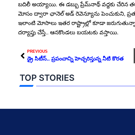
బదిలీ అయ్యాయి. ఈ డబ్బు ప్రేమ్‌నాథ్ వద్దకు చేరిన
మోసం ద్వారా ఛానెల్ అడ్ రెవెన్యూను పెంచుకుని, ప్రత
ఇలాంటి మోసాలు ఇతర రాష్ట్రాల్లో కూడా జరుగుతున్న
దర్యాప్తు చేస్తే.. ఆనకొండలు బయటకు వస్తాయి.
Prev
PREVIOUS
డ్రై సిటీస్.. ప్రపంచాన్ని హెచ్చరిస్తున్న నీటి కొరత
TOP STORIES