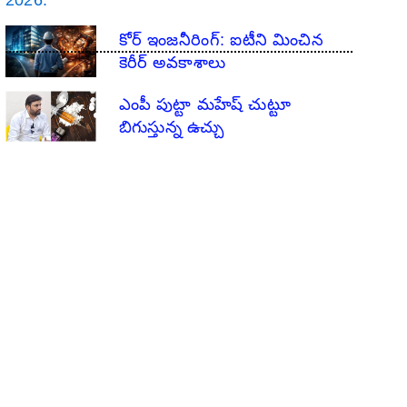
​కోర్ ఇంజనీరింగ్: ఐటీని మించిన
కెరీర్ అవకాశాలు
ఎంపీ పుట్టా మహేష్ చుట్టూ
బిగుస్తున్న ఉచ్చు