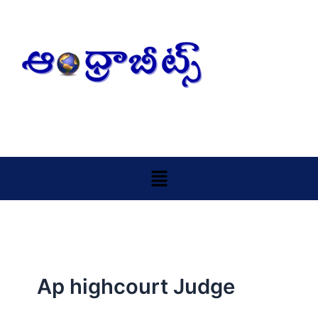
Skip
to
content
Menu
Ap highcourt Judge