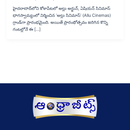
హైదరాబాద్‌లోని కోకాపేటలో అల్లు అర్జున్, ఏషియన్ సినిమాస్
భాగస్వామ్యంలో నిర్మించిన ‘అల్లు సినిమాస్’ (Allu Cinemas)
గ్రాండ్‌గా ప్రారంభమైంది. అయితే ప్రారంభోత్సవం జరిగిన కొన్ని
గంటల్లోనే ఈ […]