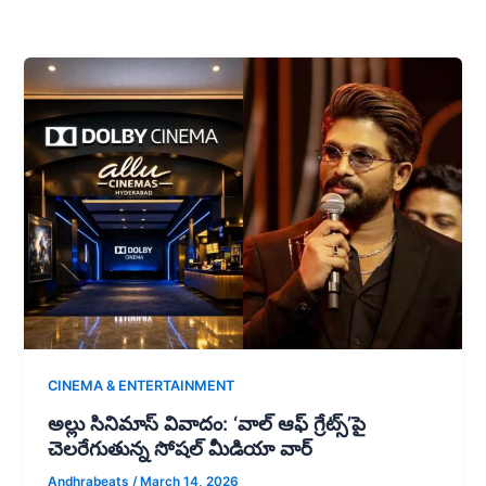
CINEMA & ENTERTAINMENT
అల్లు సినిమాస్ వివాదం: ‘వాల్ ఆఫ్ గ్రేట్స్’పై
చెలరేగుతున్న సోషల్ మీడియా వార్
Andhrabeats
/
March 14, 2026