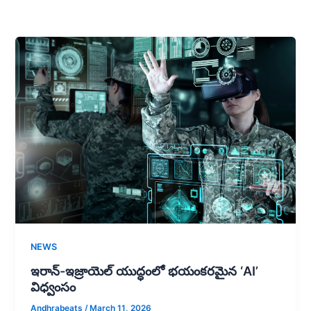
NEWS
ఇరాన్-ఇజ్రాయెల్ యుద్ధంలో భయంకరమైన ‘AI’
విధ్వంసం
Andhrabeats
/
March 11, 2026