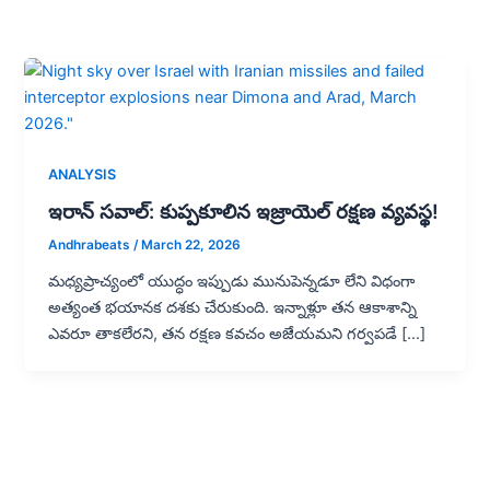
ANALYSIS
ఇరాన్ సవాల్: కుప్పకూలిన ఇజ్రాయెల్ రక్షణ వ్యవస్థ!
Andhrabeats
/
March 22, 2026
మధ్యప్రాచ్యంలో యుద్ధం ఇప్పుడు మునుపెన్నడూ లేని విధంగా
అత్యంత భయానక దశకు చేరుకుంది. ఇన్నాళ్లూ తన ఆకాశాన్ని
ఎవరూ తాకలేరని, తన రక్షణ కవచం అజేయమని గర్వపడే […]