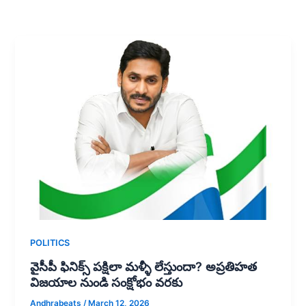
POLITICS
వైసీపీ ఫినిక్స్ పక్షిలా మళ్ళీ లేస్తుందా? అప్రతిహత
విజయాల నుండి సంక్షోభం వరకు
Andhrabeats
/
March 12, 2026