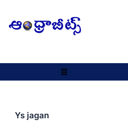
Skip
to
content
Menu
Ys jagan