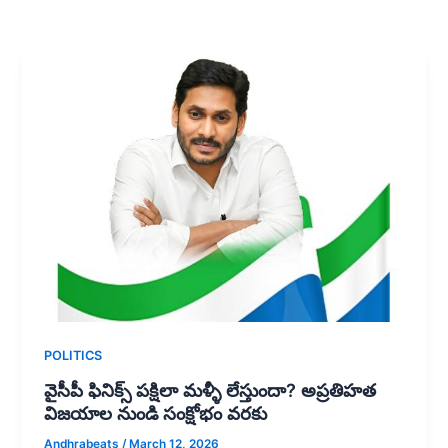
POLITICS
వైసీపీ ఫినిక్స్ పక్షిలా మళ్ళీ లేస్తుందా? అప్రతిహత
విజయాల నుండి సంక్షోభం వరకు
Andhrabeats
/
March 12, 2026